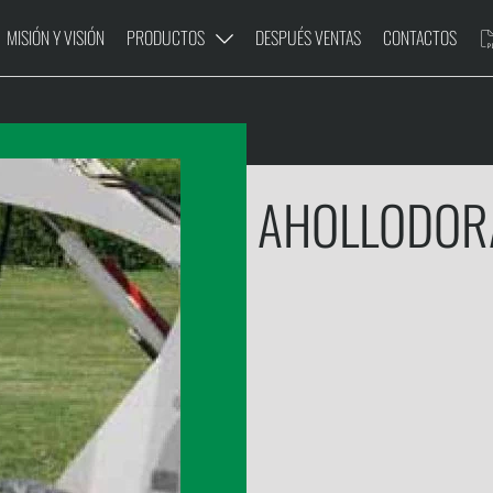
MISIÓN Y VISIÓN
PRODUCTOS
DESPUÉS VENTAS
CONTACTOS
AHOLLODOR
ADORA
ELEVADORA
EMBALADO