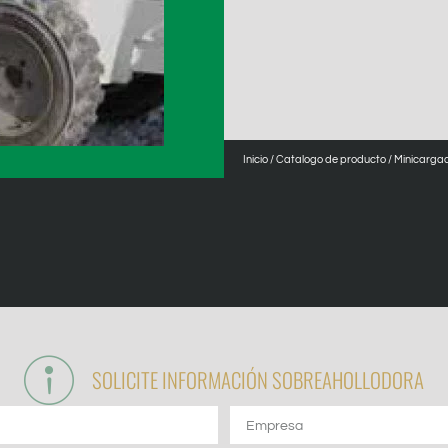
Inicio
/
Catalogo de producto
/
Minicarga
SOLICITE INFORMACIÓN SOBRE
AHOLLODORA
Empresa