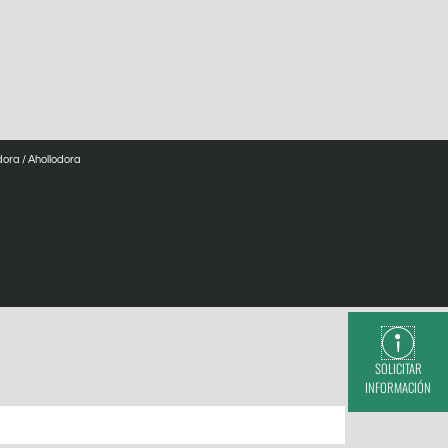
dora
/ Ahollodora
SOLICITAR
INFORMACIÓN