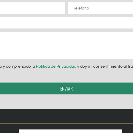
Teléfono
ído y comprendido la
Política de Privacidad
y doy mi consentimiento al tr
ENVIAR
Nombre