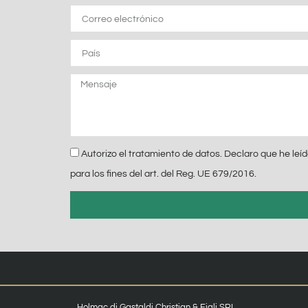
pila
Correo
electrónico
País
Mensaje
Privacidad
Autorizo ​​el tratamiento de datos. Declaro que he le
para los fines del art. del Reg. UE 679/2016.
Holmac di Gastaldi Christian & Figli SRL