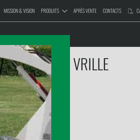
MISSION & VISION
PRODUITS
APRÈS VENTE
CONTACTS
CA
VRILLE
AD
PLATE-FORME