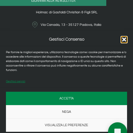
Holmac di Gastaldi Christian & Figli SRL
Via Canada, 13 - 35127 Padova, Italia
+39 049 8792502
Gestisci Consenso
holmac@holmac.com
Per fornire le migliori esperienze, utilizziamo tecnologie come i cookie per memorizzare e/o
accedere alle informazioni del dispositivo. Il consenso a queste tecnologie ci permetterà di
elaborare dati come il comportamento di navigazione o ID unici su questo sito. Non
holmac@legalmai.it
acconsentire o ritirare il consenso può influire negativamente su alcune caratteristiche e
funzioni.
IT00119870285
Gestisci servizi
Privacy Policy
Cookie Policy
ACCETTA
NEGA
AREA RIVENDITORI
VISUALIZZA LE PREFERENZE
2026
© ALL RIGHTS RESERVED.