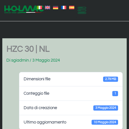
Vai
al
contenuto
HZC 30 | NL
Di
sgiadmin
/
3 Maggio 2024
Dimensioni file
2.79 MB
Conteggio file
1
Data di creazione
3 Maggio 2024
Ultimo aggiornamento
10 Maggio 2024