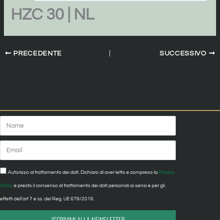
HZC 30 | NL
PRECEDENTE
SUCCESSIVO
Nome
Email
Privacy
Autorizzo al trattamento dei dati. Dichiaro di aver letto e compreso la
Privacy
Policy
e presto il consenso al trattamento dei dati personali ai sensi e per gli
effetti dell'art 7 e ss. del Reg. UE 679/2016.
ISCRIVIMI ALLA NEWSLETTER