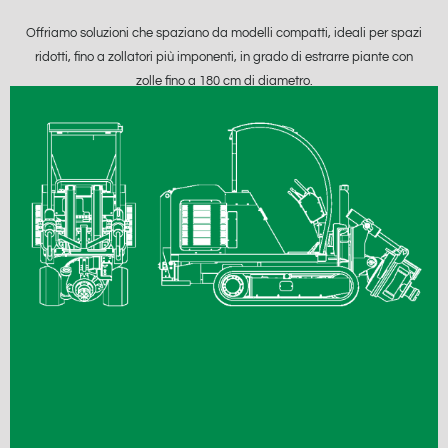
Offriamo soluzioni che spaziano da modelli compatti, ideali per spazi
ridotti, fino a zollatori più imponenti, in grado di estrarre piante con
zolle fino a 180 cm di diametro.