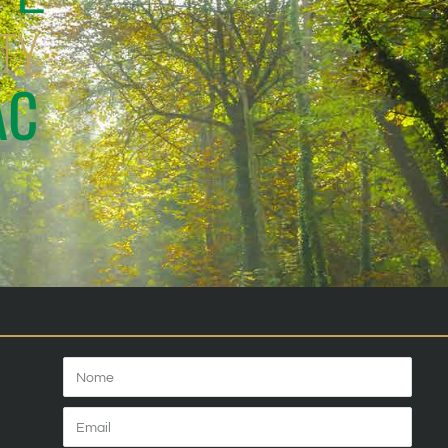
ITY
AC
Nome
Email