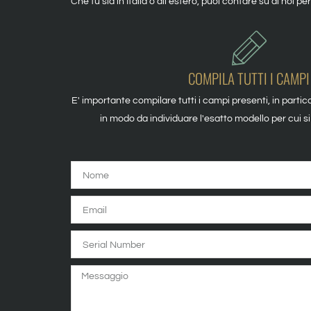
Che tu sia in Italia o all’estero, puoi contare su di noi 
COMPILA TUTTI I CAMPI
E' importante compilare tutti i campi presenti, in partic
in modo da individuare l'esatto modello per cui si
Nome
Email
Serial
Number
Messaggio