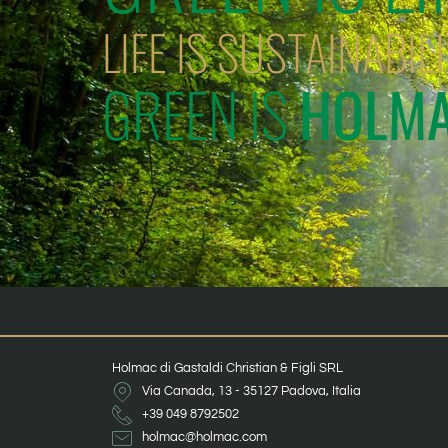
LIFE IS SUSTAINABIL
GREEN IS
HOLM
Holmac di Gastaldi Christian & Figli SRL
Via Canada, 13 - 35127 Padova, Italia
+39 049 8792502
holmac@holmac.com