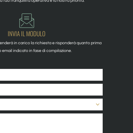
 la tua tranquillità operativa è la nostra priorità.
INVIA IL MODULO
enderà in carico la richiesta e risponderà quanto prima
zzo email indicato in fase di compilazione.