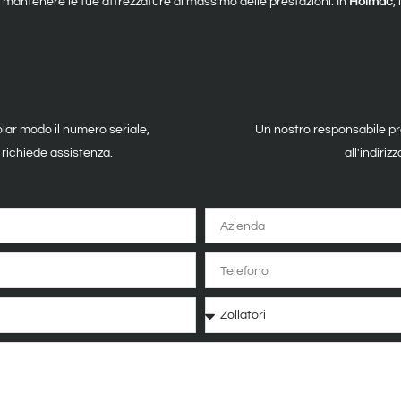
per mantenere le tue attrezzature al massimo delle prestazioni. In
Holmac
,
olar modo il numero seriale,
Un nostro responsabile pr
 richiede assistenza.
all'indiri
Azienda
Telefono
Tipologia
Macchina