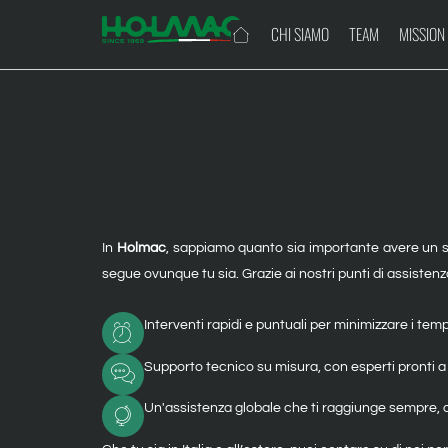
Vai
CHI SIAMO
TEAM
MISSION
al
contenuto
ZOLLATORI
MINIPALA M
In
Holmac
, sappiamo quanto sia importante avere un s
segue ovunque tu sia.
Grazie ai nostri punti di assisten
Interventi rapidi e puntuali per minimizzare i temp
Supporto tecnico su misura, con esperti pronti 
Un'assistenza globale che ti raggiunge sempre, o