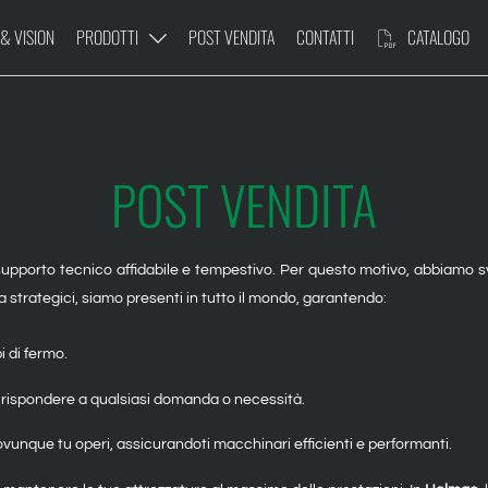
 & VISION
PRODOTTI
POST VENDITA
CONTATTI
CATALOGO
POST VENDITA
ULTIUSO
PIATTAFORMA
LE
upporto tecnico affidabile e tempestivo.
Per questo motivo, abbiamo svi
za strategici, siamo presenti in tutto il mondo, garantendo:
i di fermo.
a rispondere a qualsiasi domanda o necessità.
vunque tu operi, assicurandoti macchinari efficienti e performanti.