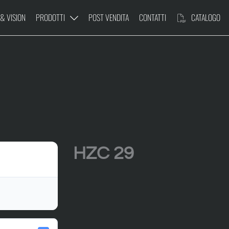
 & VISION
PRODOTTI
POST VENDITA
CONTATTI
CATALOGO
ULTIUSO
PIATTAFORMA
LE
HZC 29