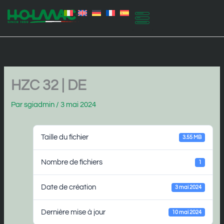
Aller
au
contenu
HZC 32 | DE
Par
sgiadmin
/
3 mai 2024
Taille du fichier
3.55 MB
Nombre de fichiers
1
Date de création
3 mai 2024
Dernière mise à jour
10 mai 2024