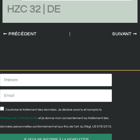
HZC 32 | DE
PRÉCÉDENT
SUIVANT
Prénom
Email
Confidentialité
J'autorise le traitement des données. Je déclare avoir lu et compris la
Politique de Confidentialité
et je donne mon consentement au traitement des
données personnelles conformément et aux fins de l'art. du Règl. UE 679/2016.
JE VEUX ME INSCRIRE À LA NEWSLETTER