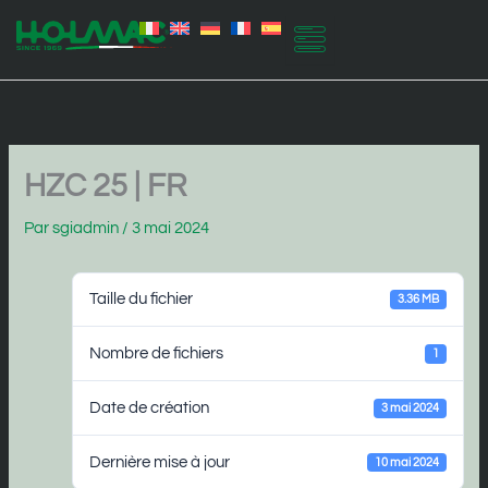
Aller
au
contenu
HZC 25 | FR
Par
sgiadmin
/
3 mai 2024
Taille du fichier
3.36 MB
Nombre de fichiers
1
Date de création
3 mai 2024
Dernière mise à jour
10 mai 2024