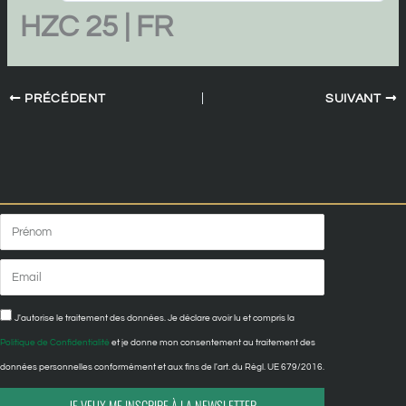
HZC 25 | FR
PRÉCÉDENT
SUIVANT
Prénom
Email
Confidentialité
J'autorise le traitement des données. Je déclare avoir lu et compris la
Politique de Confidentialité
et je donne mon consentement au traitement des
données personnelles conformément et aux fins de l'art. du Règl. UE 679/2016.
JE VEUX ME INSCRIRE À LA NEWSLETTER