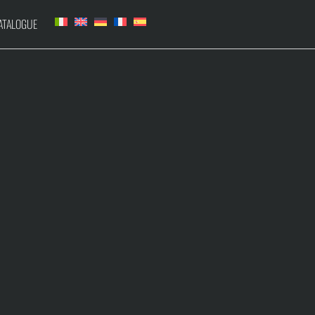
TALOGUE
LIEUSE
GYROKART