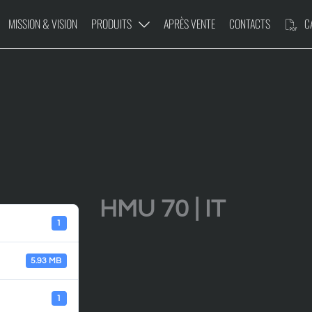
MISSION & VISION
PRODUITS
APRÈS VENTE
CONTACTS
CA
AD
PLATE-FORME
HMU 70 | IT
1
5.93 MB
1