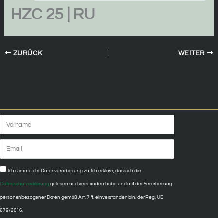
HZC 25 | RU
ZURÜCK
WEITER
Vorname
Email
Privatsphäre
Ich stimme der Datenverarbeitung zu. Ich erkläre, dass ich die
Datenschutzerklärung
gelesen und verstanden habe und mit der Verarbeitung
personenbezogener Daten gemäß Art. 7 ff. einverstanden bin. der Reg. UE
679/2016.