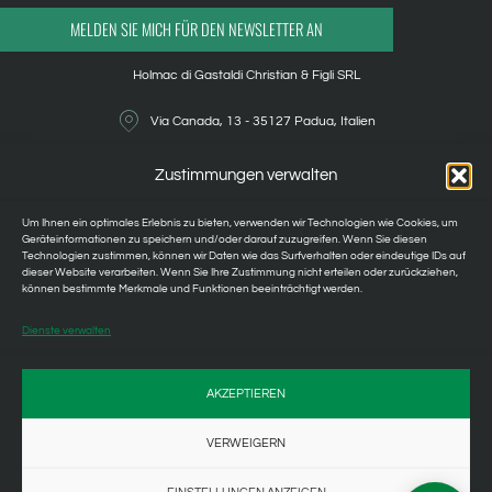
MELDEN SIE MICH FÜR DEN NEWSLETTER AN
Holmac di Gastaldi Christian & Figli SRL
Via Canada, 13 - 35127 Padua, Italien
+39 049 8792502
Zustimmungen verwalten
holmac@holmac.com
Um Ihnen ein optimales Erlebnis zu bieten, verwenden wir Technologien wie Cookies, um
Geräteinformationen zu speichern und/oder darauf zuzugreifen. Wenn Sie diesen
Technologien zustimmen, können wir Daten wie das Surfverhalten oder eindeutige IDs auf
holmac@legalmai.it
dieser Website verarbeiten. Wenn Sie Ihre Zustimmung nicht erteilen oder zurückziehen,
können bestimmte Merkmale und Funktionen beeinträchtigt werden.
IT00119870285
Dienste verwalten
Datenschutzbestimmungen
Cookie-Richtlinie
AKZEPTIEREN
VERWEIGERN
RESELLER-BEREICH