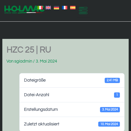
Zum
Inhalt
springen
HZC 25 | RU
Von
sgiadmin
/
3. Mai 2024
Dateigröße
2.41 MB
Datei-Anzahl
1
Erstellungsdatum
3. Mai 2024
Zuletzt aktualisiert
10. Mai 2024